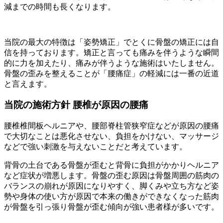
減までの時間も長くなります。
当院の最大の特徴は「姿勢矯正」でとくに骨盤の矯正には自
信を持っております。矯正と言っても痛みを伴うような瞬間
的に力を加えたり、痛みが伴うような施術はいたしません。
骨盤の歪みを整えることが「腰痛症」の軽減には一番の近道
と言えます。
当院の施術方針 腰椎が原因の腰痛
腰椎椎間板ヘルニアや、腰部脊柱管狭窄症などが原因の腰痛
で大切なことは悪化させない、負担をかけない、マッサージ
などで強い刺激を与えないことだと考えています。
背骨の土台である骨盤が歪むと背骨に負担がかかりヘルニア
など症状が増悪します。骨盤の歪む原因は骨盤周囲の筋肉の
バランスの崩れが原因になりやすく、脚くみや立ち方など姿
勢や身体の使い方が原因で本来の働きができなくなった筋肉
が骨盤を引っ張り骨盤が歪む傾向が強い患者様が多いです。