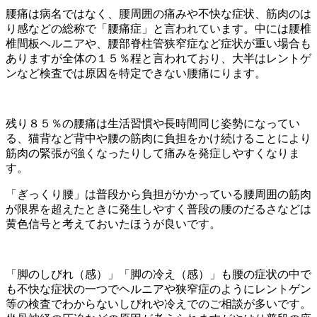
腰痛は病名ではなく、腰周囲の痛みや不快な症状、筋肉のは
り感などの総称で「腰痛症」と言われています。中には腰椎
椎間板ヘルニアや、腰部脊柱管狭窄症など症状が重い場合も
ありますが全体の１５％程と言われており、大半はレントゲ
ンなど検査では原因を特定できない腰痛にります。
残り８５％の腰痛は生活習慣や長時間同じ姿勢になってい
る、猫背など背中や腰の筋肉に負担をかけ続けることにより
筋肉の緊張が強くなったりして痛みを発症しやすくなりま
す。
「ぎっくり腰」は普段から負担がかかっている腰周囲の筋肉
が限界を超えたときに発生しやすく普段の腰のだるさなどは
黄色信号と考えておいたほうが良いです。
「脚のしびれ（感）」「脚の冷え（感）」も腰の症状の中で
も不快な症状の一つでヘルニアや狭窄症のようにレントゲン
等の検査でわからないしびれや冷えでのご相談が多いです。