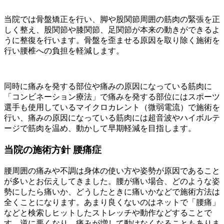
当院では骨盤矯正を行い、脚や股関節周囲の筋肉の緊張を正
しく整え、股関節や膝関節、足関節が本来の動きができるよ
うに整復を行います。骨盤を歪ませる原因を取り除く施術を
行い腰椎への負担を軽減します。
同時に痛みを発する部位や痛みの原因になっている筋肉に
「コンビネーション療法」で痛みを発する部位にはスポーツ
選手も使用しているマイクロカレント（微弱電流）で施術を
行い、痛みの原因になっている筋肉には超音波やハイボルテ
ージで筋肉を温め、動かして早期軽減を目指します。
当院の施術方針 腰痛症
腰周囲の痛みや不調は身体の使い方や姿勢が原因であること
が多いとお伝えしてきました。腰が痛い場合、どのような姿
勢にしたら痛いか、どうしたときに痛いかなどで施術方法は
全くことになります。あまり良くないのはネットで「腰痛」
などと検索しヒットしたストレッチや動作などすることで
す。逆に悪くなり、痛みが増して動けなくなることもありま