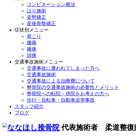
コンビネーション療法
はり施術
姿勢矯正
産後骨盤矯正
症状別メニュー
肩こり
腰痛
膝痛
頭痛
交通事故施術メニュー
交通事故に遭われてしまった方へ
交通事故施術
交通事故による治療費について
整骨院の交通事故施術の必要性とメリット
整骨院への転院・併院をお考えの方へ
歩行・自転車・自動車追突事故
スタッフ紹介
ブログ
代表施術者 柔道整復